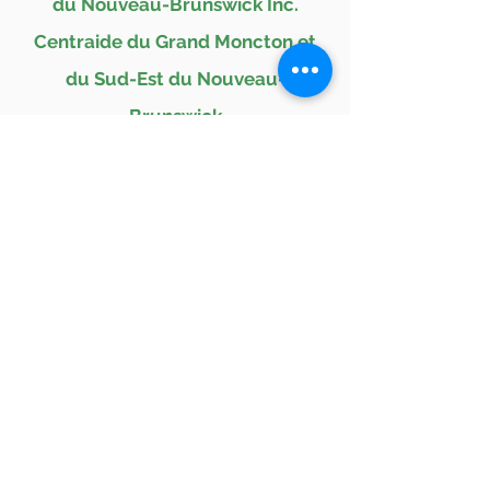
du Nouveau-Brunswick Inc.
Centraide du Grand Moncton et
du Sud-Est du Nouveau-
Brunswick
Salvus
Marée montante
Conseil du développement
humain
Logement NB
Développement social/Zone Sud-
Est
Harvest House Atlantique
Ville de Moncton
Capacité Nouveau-Brunswick